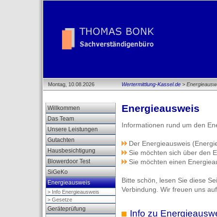
Montag, 10.08.2026
Wertermittlung-Kassel.de
> Energieausw
Energieausweis
Willkommen
Das Team
Informationen rund um den En
Unsere Leistungen
Gutachten
Der Energieausweis (Energi
Hausbesichtigung
Sie möchten sich über den E
Blowerdoor Test
Sie möchten einen Energiea
SiGeKo
Bitte schön, lesen Sie diese Se
Energieausweis
Verbindung. Wir freuen uns auf
> Info Energieausweis
> Gesetze
Geräteprüfung
Info zu Energieausw