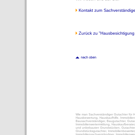
Kontakt zum Sachverständig
Zurück zu "Hausbesichtigun
Wie man Sachverständiger Gutachter für 
Hausbewertung, Hauskaufhilfe, Immobilie
Bausachverständiger, Baugutachter, Gutac
Immobilienwertermittlung, Hauskaufberater
und unbebauten Grundstücken, Gutachter 
Grundstücksgutachter, Immobilienbewerter
Immobiliensachverständiger, Immobilienwert