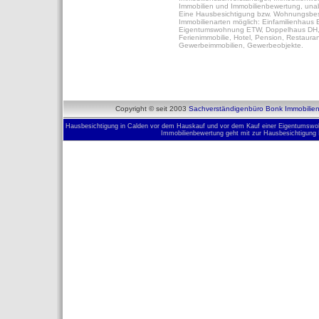
Immobilien und Immobilienbewertung, unabh
Eine Hausbesichtigung bzw. Wohnungsbesic
Immobilienarten möglich: Einfamilienhaus
Eigentumswohnung ETW, Doppelhaus DH, 
Ferienimmobilie, Hotel, Pension, Restaur
Gewerbeimmobilien, Gewerbeobjekte.
Copyright © seit 2003
Sachverständigenbüro Bonk Immobilie
Hausbesichtigung in Calden vor dem Hauskauf und vor dem Kauf einer Eigentumswohn
Immobilienbewertung geht mit zur Hausbesichtigung 