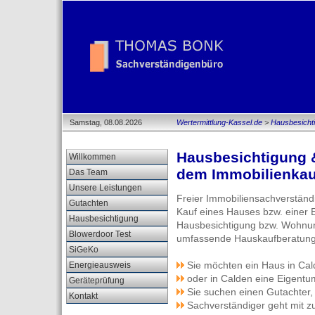
Samstag, 08.08.2026
Wertermittlung-Kassel.de
>
Hausbesicht
Hausbesichtigung 
Willkommen
dem Immobilienkau
Das Team
Unsere Leistungen
Freier Immobiliensachverständ
Gutachten
Kauf eines Hauses bzw. einer
Hausbesichtigung
Hausbesichtigung bzw. Wohnun
Blowerdoor Test
umfassende Hauskaufberatung
SiGeKo
Sie möchten ein Haus in Ca
Energieausweis
oder in Calden eine Eigent
Geräteprüfung
Sie suchen einen Gutachter,
Kontakt
Sachverständiger geht mit z