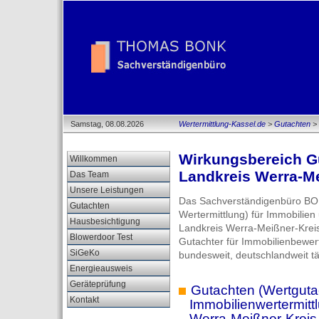
Samstag, 08.08.2026
Wertermittlung-Kassel.de
>
Gutachten
> 
Wirkungsbereich G
Willkommen
Landkreis Werra-Me
Das Team
Unsere Leistungen
Das Sachverständigenbüro BON
Gutachten
Wertermittlung) für Immobilie
Hausbesichtigung
Landkreis Werra-Meißner-Kreis 
Blowerdoor Test
Gutachter für Immobilienbewer
SiGeKo
bundesweit, deutschlandweit tä
Energieausweis
Geräteprüfung
Gutachten (Wertgutac
Kontakt
Immobilienwertermittl
Werra-Meißner-Kreis